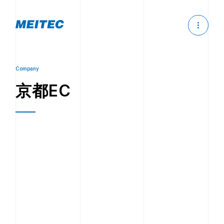
Company
京都EC