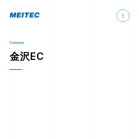
Company
金沢EC